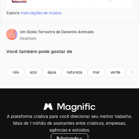
Explore
mais opções de música
Um Globo Terrestre de Desenho Animado
nicartoon
Você também pode gostar de
Premium
Premium
Premium
Premium
Gerado por 
céu
azul
água
natureza
mar
verde
fun
A plataforma criativa para você direcionar seu melhor trabalho.
Mais de 1 milhão de assinantes entre criativos, empresas,
agências e estúdios.
Português