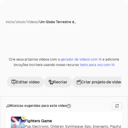
Início
/
stock
/
Vídeos
/
Um Globo Terrestre d…
Crie seus próprios vídeos com o
gerador de vídeos com IA
e adicione
locuções incríveis usando nosso recurso
texto para voz com IA
Editar vídeo
Recriar
Criar projeto de vídeo
Músicas sugeridas para este vídeo
Fighters Game
Pop
,
Electronic
,
Children
,
Synthwave
,
Epic
,
Energetic
,
Playful