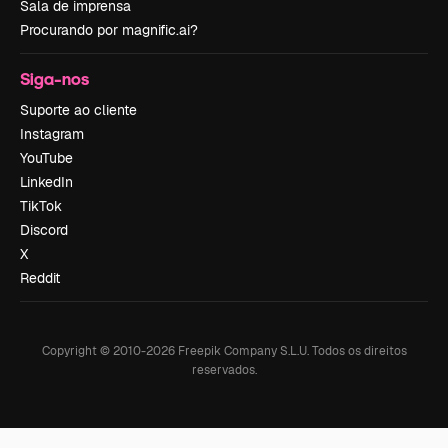
Sala de imprensa
Procurando por magnific.ai?
Siga-nos
Suporte ao cliente
Instagram
YouTube
LinkedIn
TikTok
Discord
X
Reddit
Copyright © 2010-
2026
Freepik Company S.L.U.
Todos os direitos
reservados
.