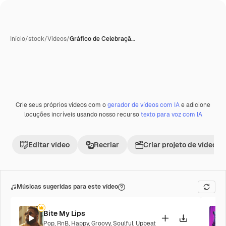
Início
/
stock
/
Vídeos
/
Gráfico de Celebraçã…
Crie seus próprios vídeos com o
gerador de vídeos com IA
e adicione
locuções incríveis usando nosso recurso
texto para voz com IA
Editar vídeo
Recriar
Criar projeto de vídeo
Músicas sugeridas para este vídeo
Bite My Lips
Pop
,
RnB
,
Happy
,
Groovy
,
Soulful
,
Upbeat