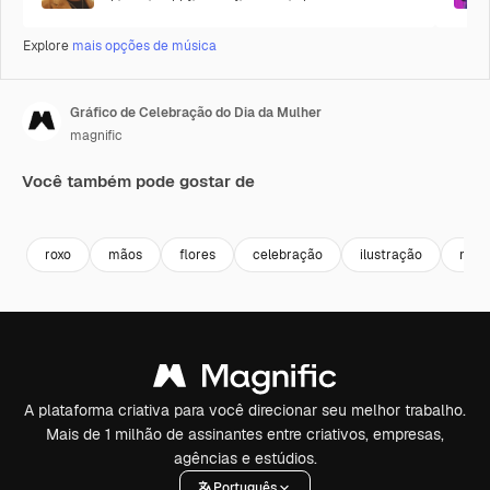
Explore
mais opções de música
Gráfico de Celebração do Dia da Mulher
magnific
Você também pode gostar de
roxo
mãos
flores
celebração
ilustração
mulh
A plataforma criativa para você direcionar seu melhor trabalho.
Mais de 1 milhão de assinantes entre criativos, empresas,
agências e estúdios.
Português