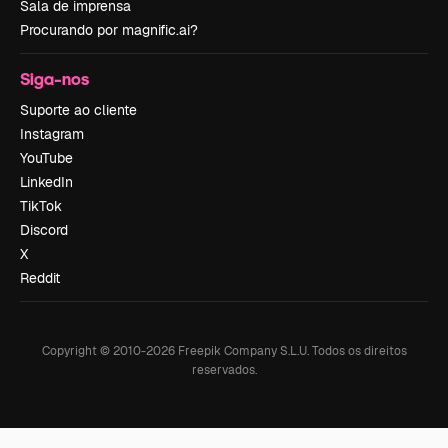
Sala de imprensa
Procurando por magnific.ai?
Siga-nos
Suporte ao cliente
Instagram
YouTube
LinkedIn
TikTok
Discord
X
Reddit
Copyright © 2010-
2026
Freepik Company S.L.U.
Todos os direitos
reservados
.