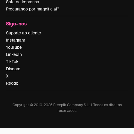
Sala de imprensa
Procurando por magnific.ai?
Siga-nos
Suporte ao cliente
Instagram
YouTube
LinkedIn
TikTok
Discord
X
Reddit
Copyright © 2010-
2026
Freepik Company S.L.U.
Todos os direitos
reservados
.