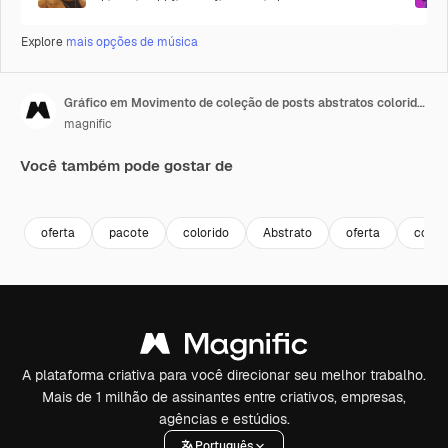
Explore
mais opções de música
Gráfico em Movimento de coleção de posts abstratos coloridos de venda para Instagram
magnific
Você também pode gostar de
oferta
pacote
colorido
Abstrato
oferta
conju
A plataforma criativa para você direcionar seu melhor trabalho.
Mais de 1 milhão de assinantes entre criativos, empresas,
agências e estúdios.
Português