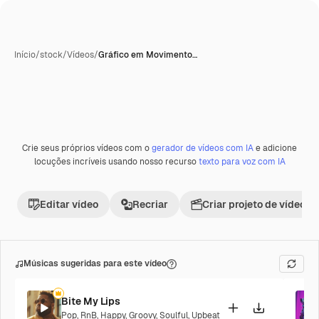
Início
/
stock
/
Vídeos
/
Gráfico em Movimento…
Crie seus próprios vídeos com o
gerador de vídeos com IA
e adicione
locuções incríveis usando nosso recurso
texto para voz com IA
Editar vídeo
Recriar
Criar projeto de vídeo
Músicas sugeridas para este vídeo
Bite My Lips
Pop
,
RnB
,
Happy
,
Groovy
,
Soulful
,
Upbeat