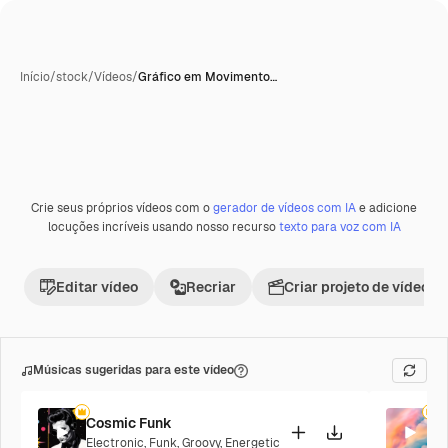
Início
/
stock
/
Vídeos
/
Gráfico em Movimento…
Crie seus próprios vídeos com o
gerador de vídeos com IA
e adicione
locuções incríveis usando nosso recurso
texto para voz com IA
Editar vídeo
Recriar
Criar projeto de vídeo
Músicas sugeridas para este vídeo
Cosmic Funk
P
Electronic
,
Funk
,
Groovy
,
Energetic
P