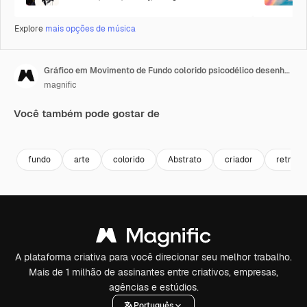
Explore
mais opções de música
Gráfico em Movimento de Fundo colorido psicodélico desenhado à mão
magnific
Você também pode gostar de
Premium
Premium
fundo
arte
colorido
Abstrato
criador
retro
A plataforma criativa para você direcionar seu melhor trabalho.
Mais de 1 milhão de assinantes entre criativos, empresas,
agências e estúdios.
Português