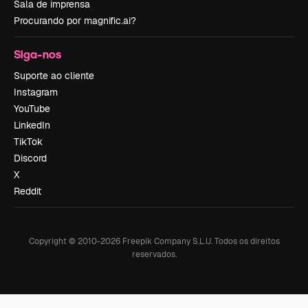
Sala de imprensa
Procurando por magnific.ai?
Siga-nos
Suporte ao cliente
Instagram
YouTube
LinkedIn
TikTok
Discord
X
Reddit
Copyright © 2010-
2026
Freepik Company S.L.U.
Todos os direitos
reservados
.