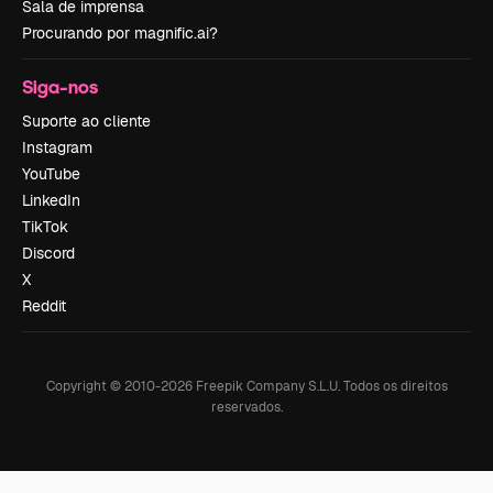
Sala de imprensa
Procurando por magnific.ai?
Siga-nos
Suporte ao cliente
Instagram
YouTube
LinkedIn
TikTok
Discord
X
Reddit
Copyright © 2010-
2026
Freepik Company S.L.U.
Todos os direitos
reservados
.