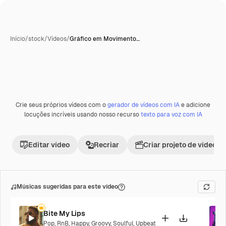
Início
/
stock
/
Vídeos
/
Gráfico em Movimento…
Crie seus próprios vídeos com o
gerador de vídeos com IA
e adicione
locuções incríveis usando nosso recurso
texto para voz com IA
Editar vídeo
Recriar
Criar projeto de vídeo
Músicas sugeridas para este vídeo
Bite My Lips
Pop
,
RnB
,
Happy
,
Groovy
,
Soulful
,
Upbeat