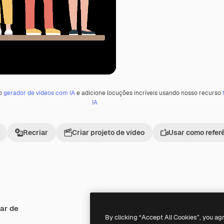
 o
gerador de vídeos com IA
e adicione locuções incríveis usando nosso recurso
IA
Recriar
Criar projeto de vídeo
Usar como refer
ar de
By clicking “Accept All Cookies”, you ag