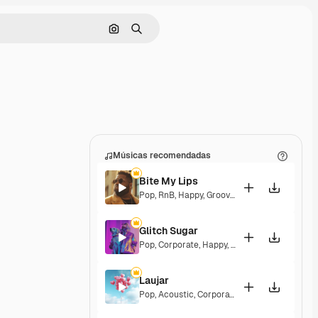
Pesquisar por imagem
Buscar
Músicas recomendadas
Bite My Lips
Pop
,
RnB
,
Happy
,
Groovy
,
Soulful
,
Upbeat
Glitch Sugar
Pop
,
Corporate
,
Happy
,
Groovy
,
Upbeat
Laujar
Pop
,
Acoustic
,
Corporate
,
Happy
,
Hopeful
,
Se