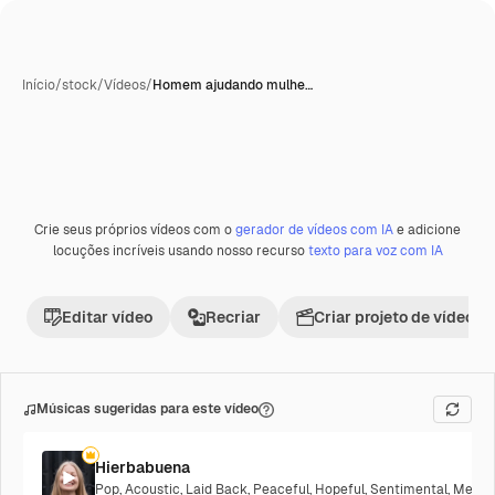
Início
/
stock
/
Vídeos
/
Homem ajudando mulhe…
Crie seus próprios vídeos com o
gerador de vídeos com IA
e adicione
locuções incríveis usando nosso recurso
texto para voz com IA
Editar vídeo
Recriar
Criar projeto de vídeo
Músicas sugeridas para este vídeo
Hierbabuena
Pop
,
Acoustic
,
Laid Back
,
Peaceful
,
Hopeful
,
Sentimental
,
Melanc