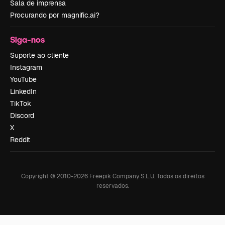
Sala de imprensa
Procurando por magnific.ai?
Siga-nos
Suporte ao cliente
Instagram
YouTube
LinkedIn
TikTok
Discord
X
Reddit
Copyright © 2010-
2026
Freepik Company S.L.U.
Todos os direitos
reservados
.