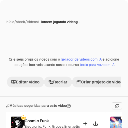
Início
/
stock
/
Vídeos
/
Homem jogando videog…
Crie seus próprios vídeos com o
gerador de vídeos com IA
e adicione
locuções incríveis usando nosso recurso
texto para voz com IA
Editar vídeo
Recriar
Criar projeto de vídeo
Músicas sugeridas para este vídeo
Cosmic Funk
F
Electronic
,
Funk
,
Groovy
,
Energetic
P