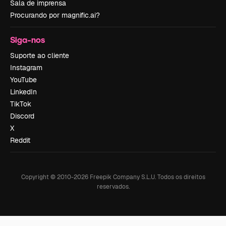
Sala de imprensa
Procurando por magnific.ai?
Siga-nos
Suporte ao cliente
Instagram
YouTube
LinkedIn
TikTok
Discord
X
Reddit
Copyright © 2010-
2026
Freepik Company S.L.U.
Todos os direitos
reservados
.