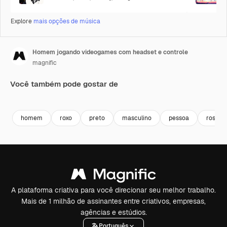
Explore
mais opções de música
Homem jogando videogames com headset e controle
magnific
Você também pode gostar de
Premium
Premium
homem
roxo
preto
masculino
pessoa
rosa
A plataforma criativa para você direcionar seu melhor trabalho.
Mais de 1 milhão de assinantes entre criativos, empresas,
agências e estúdios.
Português