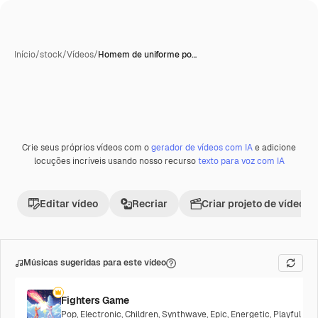
Início
/
stock
/
Vídeos
/
Homem de uniforme po…
Crie seus próprios vídeos com o
gerador de vídeos com IA
e adicione
locuções incríveis usando nosso recurso
texto para voz com IA
Editar vídeo
Recriar
Criar projeto de vídeo
Músicas sugeridas para este vídeo
Fighters Game
Pop
,
Electronic
,
Children
,
Synthwave
,
Epic
,
Energetic
,
Playful