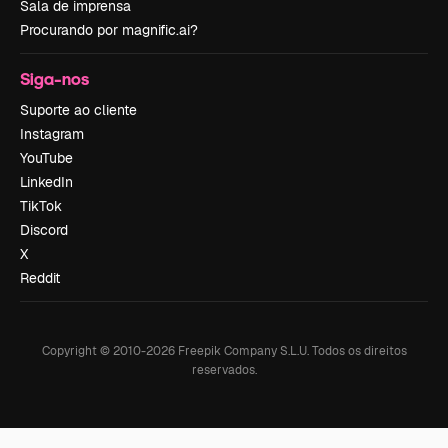
Sala de imprensa
Procurando por magnific.ai?
Siga-nos
Suporte ao cliente
Instagram
YouTube
LinkedIn
TikTok
Discord
X
Reddit
Copyright © 2010-
2026
Freepik Company S.L.U.
Todos os direitos
reservados
.