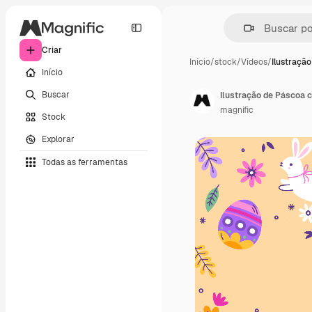
Criar
Início
/
stock
/
Vídeos
/
Ilustraçã
Início
Buscar
Ilustração de Páscoa 
magnific
Stock
Explorar
Todas as ferramentas