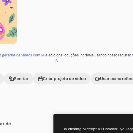
 o
gerador de vídeos com IA
e adicione locuções incríveis usando nosso recurso
IA
Recriar
Criar projeto de vídeo
Usar como refer
ar de
By clicking “Accept All Cookies”, you ag