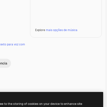
Explore
mais opções de música
texto para voz com
ência
ree to the storing of cookies on your device to enhance site