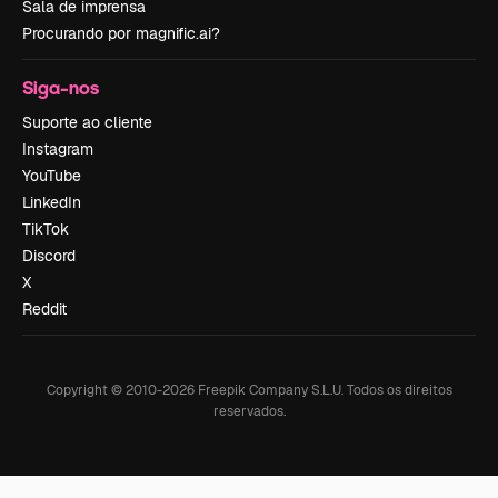
Sala de imprensa
Procurando por magnific.ai?
Siga-nos
Suporte ao cliente
Instagram
YouTube
LinkedIn
TikTok
Discord
X
Reddit
Copyright © 2010-
2026
Freepik Company S.L.U.
Todos os direitos
reservados
.