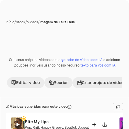
Início
/
stock
/
Vídeos
/
Imagem de Feliz Cele…
Crie seus próprios vídeos com o
gerador de vídeos com IA
e adicione
locuções incríveis usando nosso recurso
texto para voz com IA
Editar vídeo
Recriar
Criar projeto de vídeo
Músicas sugeridas para este vídeo
Bite My Lips
Pop
,
RnB
,
Happy
,
Groovy
,
Soulful
,
Upbeat