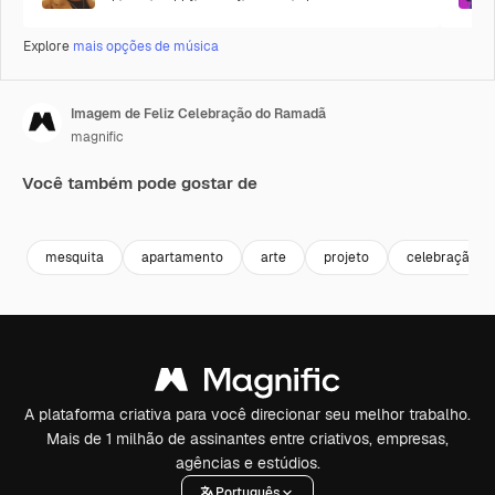
Explore
mais opções de música
Imagem de Feliz Celebração do Ramadã
magnific
Você também pode gostar de
Premium
Premium
mesquita
apartamento
arte
projeto
celebração
A plataforma criativa para você direcionar seu melhor trabalho.
Mais de 1 milhão de assinantes entre criativos, empresas,
agências e estúdios.
Português