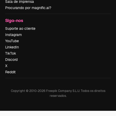
Sala de imprensa
Procurando por magnific.ai?
Siga-nos
Suporte ao cliente
Instagram
YouTube
LinkedIn
TikTok
Discord
X
Reddit
Copyright © 2010-
2026
Freepik Company S.L.U.
Todos os direitos
reservados
.