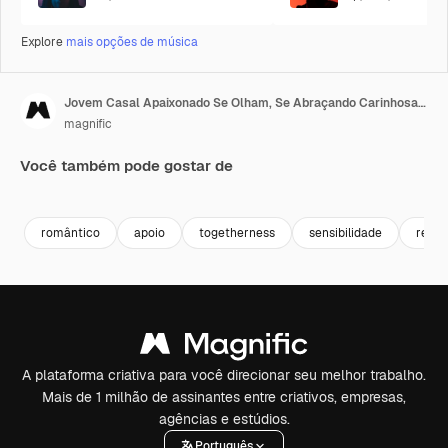
Explore
mais opções de música
Jovem Casal Apaixonado Se Olham, Se Abraçando Carinhosamente, Se Beijando E De Mãos Dadas
magnific
Você também pode gostar de
Premium
Premium
Gerado por 
romântico
apoio
togetherness
sensibilidade
rela
A plataforma criativa para você direcionar seu melhor trabalho.
Mais de 1 milhão de assinantes entre criativos, empresas,
agências e estúdios.
Português