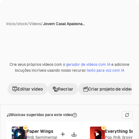
Início
/
stock
/
Vídeos
/
Jovem Casal Apaixona…
Crie seus próprios vídeos com o
gerador de vídeos com IA
e adicione
locuções incríveis usando nosso recurso
texto para voz com IA
Editar vídeo
Recriar
Criar projeto de vídeo
Músicas sugeridas para este vídeo
Paper Wings
Everything Smel
RnB
,
Sentimental
Pop
,
RnB
,
Groovy
,
L