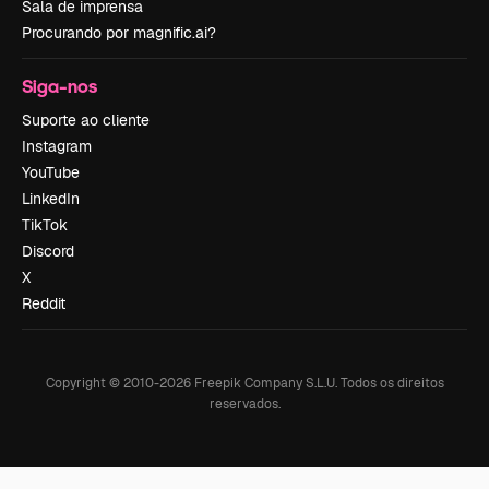
Sala de imprensa
Procurando por magnific.ai?
Siga-nos
Suporte ao cliente
Instagram
YouTube
LinkedIn
TikTok
Discord
X
Reddit
Copyright © 2010-
2026
Freepik Company S.L.U.
Todos os direitos
reservados
.