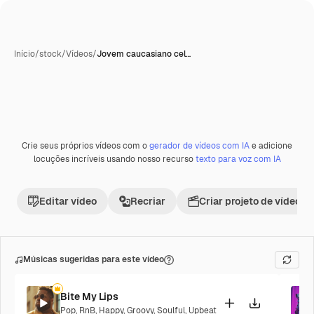
Início
/
stock
/
Vídeos
/
Jovem caucasiano cel…
Crie seus próprios vídeos com o
gerador de vídeos com IA
e adicione
locuções incríveis usando nosso recurso
texto para voz com IA
Editar vídeo
Recriar
Criar projeto de vídeo
Músicas sugeridas para este vídeo
Bite My Lips
Pop
,
RnB
,
Happy
,
Groovy
,
Soulful
,
Upbeat