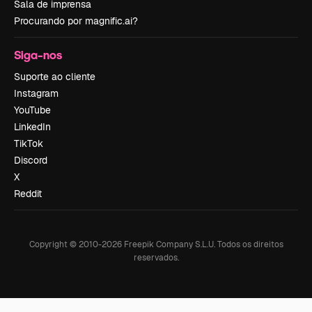
Sala de imprensa
Procurando por magnific.ai?
Siga-nos
Suporte ao cliente
Instagram
YouTube
LinkedIn
TikTok
Discord
X
Reddit
Copyright © 2010-
2026
Freepik Company S.L.U.
Todos os direitos
reservados
.