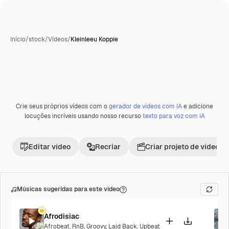
Início
/
stock
/
Vídeos
/
Kleinleeu Koppie
Crie seus próprios vídeos com o
gerador de vídeos com IA
e adicione
locuções incríveis usando nosso recurso
texto para voz com IA
Editar vídeo
Recriar
Criar projeto de vídeo
Músicas sugeridas para este vídeo
Afrodisiac
Afrobeat
,
RnB
,
Groovy
,
Laid Back
,
Upbeat