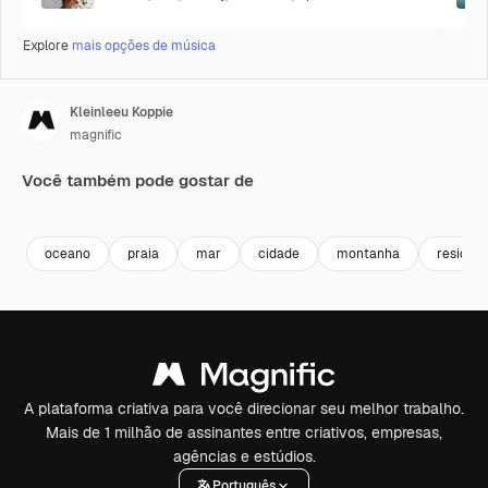
Explore
mais opções de música
Kleinleeu Koppie
magnific
Você também pode gostar de
Premium
Premium
Premium
Premium
oceano
praia
mar
cidade
montanha
residenc
A plataforma criativa para você direcionar seu melhor trabalho.
Mais de 1 milhão de assinantes entre criativos, empresas,
agências e estúdios.
Português