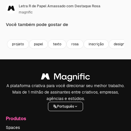
Letra R de Papel Amassado com Destaque Rosa
magnific
Você também pode gostar de
projeto
papel
texto
rosa
inscrição
design grá
A plataforma criativa para você direcionar seu melhor trabalho.
Mais de 1 milhão de assinantes entre criativos, empresas,
agências e estúdios.
Português
Produtos
Spaces