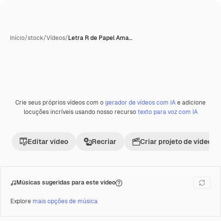
Início
/
stock
/
Vídeos
/
Letra R de Papel Ama…
Crie seus próprios vídeos com o
gerador de vídeos com IA
e adicione
locuções incríveis usando nosso recurso
texto para voz com IA
Editar vídeo
Recriar
Criar projeto de vídeo
Músicas sugeridas para este vídeo
Explore
mais opções de música