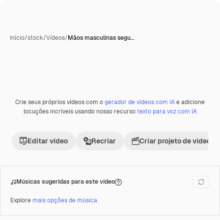
Início
/
stock
/
Vídeos
/
Mãos masculinas segu…
Crie seus próprios vídeos com o
gerador de vídeos com IA
e adicione
locuções incríveis usando nosso recurso
texto para voz com IA
Editar vídeo
Recriar
Criar projeto de vídeo
Músicas sugeridas para este vídeo
Explore
mais opções de música