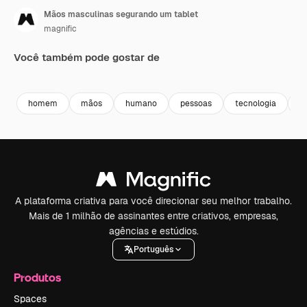
Mãos masculinas segurando um tablet
magnific
Você também pode gostar de
Premium
Premium
Premium
Premium
Gerado por 
homem
mãos
humano
pessoas
tecnologia
m
A plataforma criativa para você direcionar seu melhor trabalho.
Mais de 1 milhão de assinantes entre criativos, empresas,
agências e estúdios.
Português
Produtos
Spaces