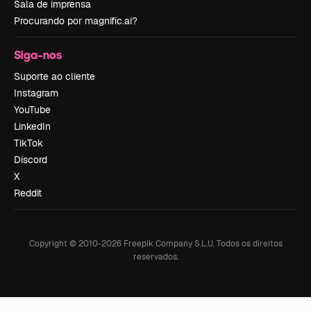
Sala de imprensa
Procurando por magnific.ai?
Siga-nos
Suporte ao cliente
Instagram
YouTube
LinkedIn
TikTok
Discord
X
Reddit
Copyright © 2010-
2026
Freepik Company S.L.U.
Todos os direitos
reservados
.