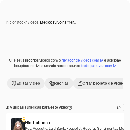
Início
/
stock
/
Vídeos
/
Médico ruivo na fren…
Crie seus próprios vídeos com o
gerador de vídeos com IA
e adicione
locuções incríveis usando nosso recurso
texto para voz com IA
Editar vídeo
Recriar
Criar projeto de vídeo
Músicas sugeridas para este vídeo
Hierbabuena
Pop
,
Acoustic
,
Laid Back
,
Peaceful
,
Hopeful
,
Sentimental
,
Melanc