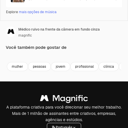
Explore
mais opções de música
Médico ruivo na frente da câmera em fundo cinza
magnific
Você também pode gostar de
mulher
pessoas
jovem
profissional
clínica
sa
A plataforma criativa para você direcionar seu melhor trabalho.
Mais de 1 milhão de assinantes entre criativos, empresas,
agências e estúdios.
Português