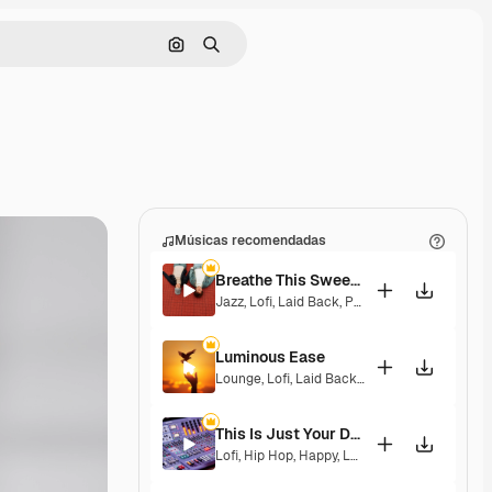
Pesquisar por imagem
Buscar
Músicas recomendadas
Breathe This Sweet Moment
Jazz
,
Lofi
,
Laid Back
,
Peaceful
,
Sentimental
Luminous Ease
Lounge
,
Lofi
,
Laid Back
,
Hopeful
This Is Just Your Dream
Lofi
,
Hip Hop
,
Happy
,
Laid Back
,
Peaceful
,
Mel