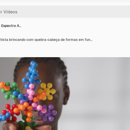
 Espectro A…
Menino no Espectro Autista brincando com quebra-cabeça de formas em fundo branco 3