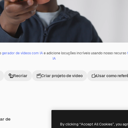
 o
gerador de vídeos com IA
e adicione locuções incríveis usando nosso recurso
IA
Recriar
Criar projeto de vídeo
Usar como refer
ar de
By clicking “Accept All Cookies”, you ag