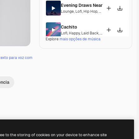
Evening Draws Near
Lounge
,
Lofi
,
Hip Hop
,
Laid Back
,
Peaceful
,
H
Cachito
Lofi
,
Happy
,
Laid Back
,
Peaceful
,
Hopeful
,
Se
Explore
mais opções de música
Resilience
Lofi
,
Hip Hop
,
Laid Back
,
Hopeful
texto para voz com
Written Fate
Lofi
,
Soul
,
Laid Back
,
Sentimental
,
Soulful
ência
La Puertorri
Lofi
,
Laid Back
,
Peaceful
,
Hopeful
,
Sentiment
Mango Kimono
Lounge
,
Lofi
,
Hip Hop
,
Laid Back
,
Sentimenta
ree to the storing of cookies on your device to enhance site