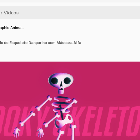
aphic Anima…
do de Esqueleto Dançarino com Máscara Alfa