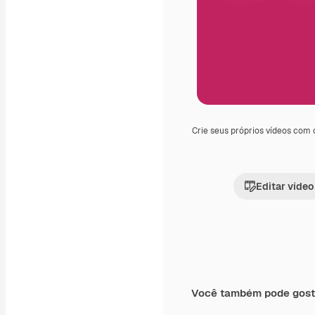
Crie seus próprios vídeos com
Editar vídeo
Você também pode gost
Premium
Premium
Gerado por IA