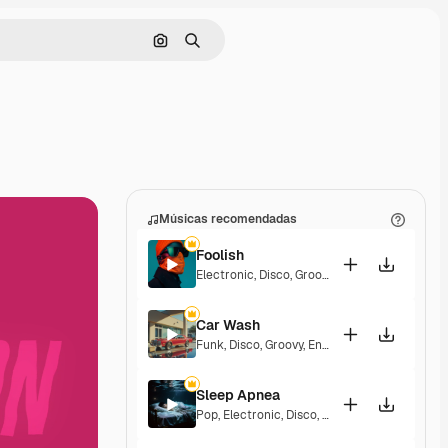
Pesquisar por imagem
Buscar
Músicas recomendadas
Foolish
Electronic
,
Disco
,
Groovy
,
Energetic
Car Wash
Funk
,
Disco
,
Groovy
,
Energetic
Sleep Apnea
Pop
,
Electronic
,
Disco
,
Groovy
,
Energetic
,
Soul