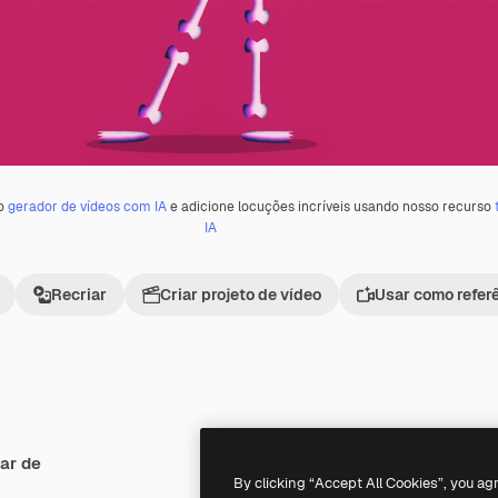
 o
gerador de vídeos com IA
e adicione locuções incríveis usando nosso recurso
IA
Recriar
Criar projeto de vídeo
Usar como refer
ar de
Premium
Premium
Gerado por IA
By clicking “Accept All Cookies”, you ag