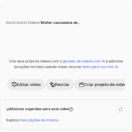
Início
/
stock
/
Vídeos
/
Mulher caucasiana de…
Crie seus próprios vídeos com o
gerador de vídeos com IA
e adicione
locuções incríveis usando nosso recurso
texto para voz com IA
Editar vídeo
Recriar
Criar projeto de vídeo
Músicas sugeridas para este vídeo
Explore
mais opções de música