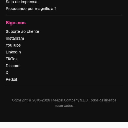
Sala de imprensa
Procurando por magnific.ai?
Siga-nos
Suporte ao cliente
Instagram
YouTube
LinkedIn
TikTok
Discord
X
Reddit
Copyright © 2010-
2026
Freepik Company S.L.U.
Todos os direitos
reservados
.