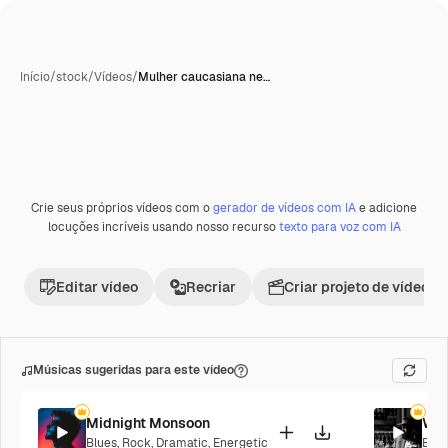
Início
/
stock
/
Vídeos
/
Mulher caucasiana ne…
Crie seus próprios vídeos com o
gerador de vídeos com IA
e adicione
locuções incríveis usando nosso recurso
texto para voz com IA
Editar vídeo
Recriar
Criar projeto de vídeo
Músicas sugeridas para este vídeo
Midnight Monsoon
Whi
Blues
,
Rock
,
Dramatic
,
Energetic
Blue