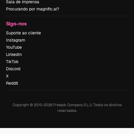
Sala de imprensa
Procurando por magnific.ai?
Siga-nos
Suporte ao cliente
Instagram
YouTube
LinkedIn
TikTok
Discord
X
Reddit
Copyright © 2010-
2026
Freepik Company S.L.U.
Todos os direitos
reservados
.