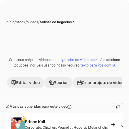
Início
/
stock
/
Vídeos
/
Mulher de negócios c…
Crie seus próprios vídeos com o
gerador de vídeos com IA
e adicione
locuções incríveis usando nosso recurso
texto para voz com IA
Editar vídeo
Recriar
Criar projeto de vídeo
Músicas sugeridas para este vídeo
Prince Kali
Corporate
,
Children
,
Peaceful
,
Hopeful
,
Melancholic