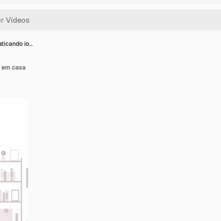
aticando io…
a em casa