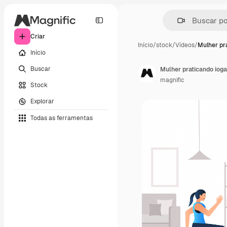
Criar
Início
/
stock
/
Vídeos
/
Mulher pr
Início
Buscar
Mulher praticando iog
magnific
Stock
Explorar
Todas as ferramentas