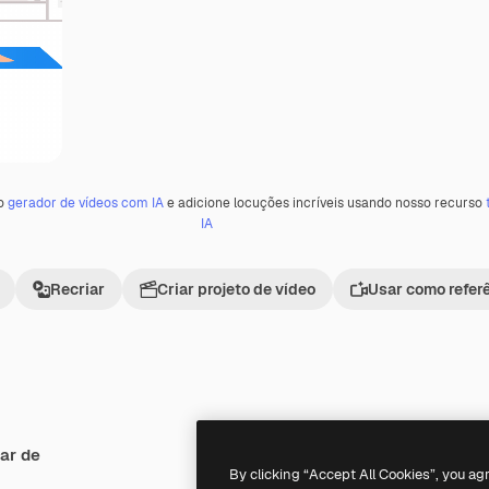
 o
gerador de vídeos com IA
e adicione locuções incríveis usando nosso recurso
IA
Recriar
Criar projeto de vídeo
Usar como refer
ar de
By clicking “Accept All Cookies”, you ag