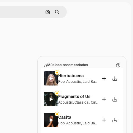
Pesquisar por imagem
Buscar
Músicas recomendadas
Hierbabuena
Pop
,
Acoustic
,
Laid Back
,
Peaceful
,
Hopeful
,
Fragments of Us
Acoustic
,
Classical
,
Cinematic
,
Dramatic
,
Pea
Casita
Pop
,
Acoustic
,
Laid Back
,
Peaceful
,
Hopeful
,