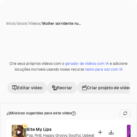
Início
/
stock
/
Vídeos
/
Mulher sorridente nu…
Crie seus próprios vídeos com o
gerador de vídeos com IA
e adicione
locuções incríveis usando nosso recurso
texto para voz com IA
Editar vídeo
Recriar
Criar projeto de vídeo
Músicas sugeridas para este vídeo
Bite My Lips
Pop
,
RnB
,
Happy
,
Groovy
,
Soulful
,
Upbeat