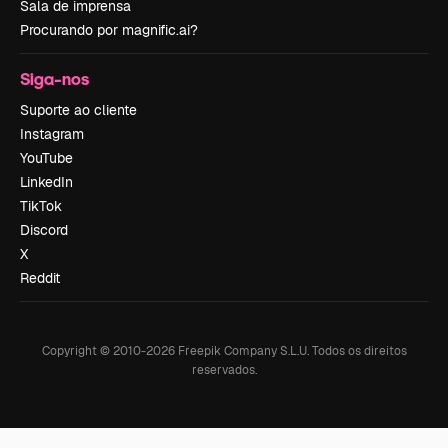
Sala de imprensa
Procurando por magnific.ai?
Siga-nos
Suporte ao cliente
Instagram
YouTube
LinkedIn
TikTok
Discord
X
Reddit
Copyright © 2010-
2026
Freepik Company S.L.U.
Todos os direitos
reservados
.