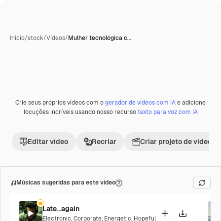
Início
/
stock
/
Vídeos
/
Mulher tecnológica c…
Gerada com IA
Crie seus próprios vídeos com o
gerador de vídeos com IA
e adicione
locuções incríveis usando nosso recurso
texto para voz com IA
Editar vídeo
Recriar
Criar projeto de vídeo
Músicas sugeridas para este vídeo
Late...again
Electronic
,
Corporate
,
Energetic
,
Hopeful