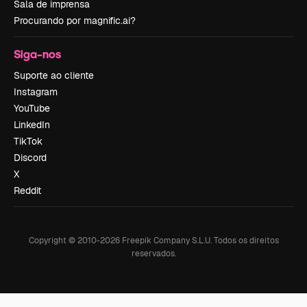
Sala de imprensa
Procurando por magnific.ai?
Siga-nos
Suporte ao cliente
Instagram
YouTube
LinkedIn
TikTok
Discord
X
Reddit
Copyright © 2010-
2026
Freepik Company S.L.U.
Todos os direitos
reservados
.