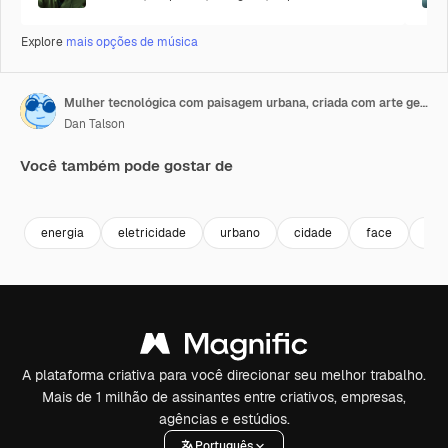
Explore
mais opções de música
Mulher tecnológica com paisagem urbana, criada com arte generativa de IA
Dan Talson
Você também pode gostar de
Premium
Premium
Gerado por IA
Gerado por IA
energia
eletricidade
urbano
cidade
face
mul
A plataforma criativa para você direcionar seu melhor trabalho.
Mais de 1 milhão de assinantes entre criativos, empresas,
agências e estúdios.
Português