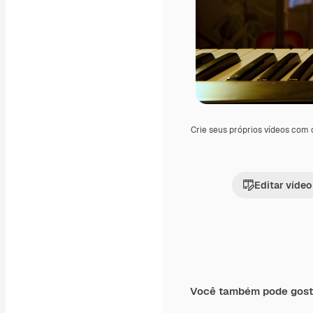
Crie seus próprios vídeos com
Editar vídeo
Você também pode gost
Premium
Premium