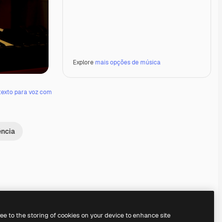
Explore
mais opções de música
texto para voz com
ência
Premium
Premium
Premium
Premium
ree to the storing of cookies on your device to enhance site