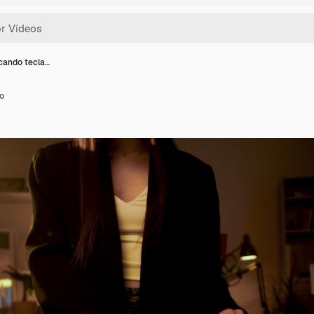
cando tecla…
o