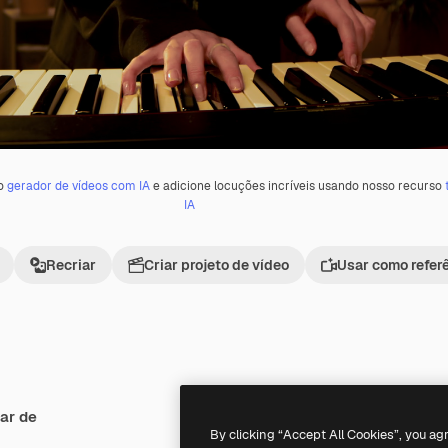
 o
gerador de vídeos com IA
e adicione locuções incríveis usando nosso recurso
IA
Recriar
Criar projeto de vídeo
Usar como refer
ar de
By clicking “Accept All Cookies”, you ag