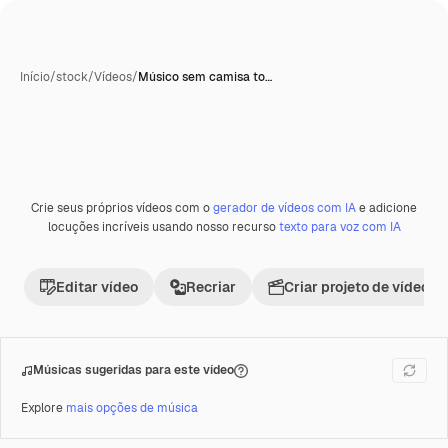
Início
/
stock
/
Vídeos
/
Músico sem camisa to…
Crie seus próprios vídeos com o
gerador de vídeos com IA
e adicione
locuções incríveis usando nosso recurso
texto para voz com IA
Editar vídeo
Recriar
Criar projeto de vídeo
Músicas sugeridas para este vídeo
Explore
mais opções de música