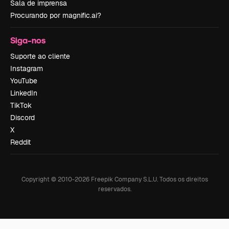
Sala de imprensa
Procurando por magnific.ai?
Siga-nos
Suporte ao cliente
Instagram
YouTube
LinkedIn
TikTok
Discord
X
Reddit
Copyright © 2010-
2026
Freepik Company S.L.U.
Todos os direitos
reservados
.