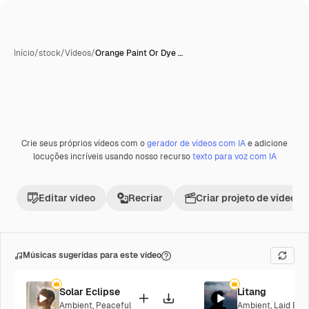
Início
/
stock
/
Vídeos
/
Orange Paint Or Dye …
Crie seus próprios vídeos com o
gerador de vídeos com IA
e adicione
locuções incríveis usando nosso recurso
texto para voz com IA
Editar vídeo
Recriar
Criar projeto de vídeo
Músicas sugeridas para este vídeo
Solar Eclipse
Litang
Ambient
,
Peaceful
Ambient
,
Laid Bac