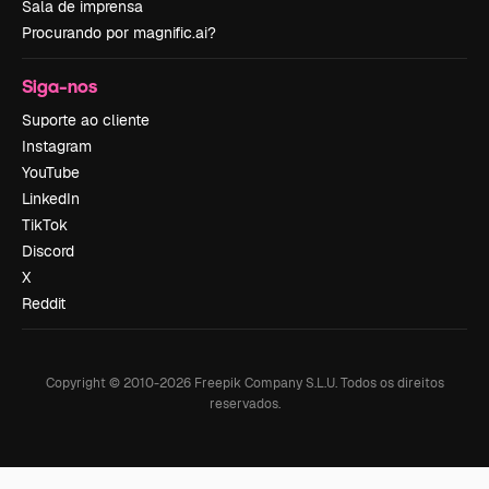
Sala de imprensa
Procurando por magnific.ai?
Siga-nos
Suporte ao cliente
Instagram
YouTube
LinkedIn
TikTok
Discord
X
Reddit
Copyright © 2010-
2026
Freepik Company S.L.U.
Todos os direitos
reservados
.