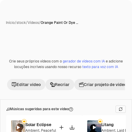
Início
/
stock
/
Vídeos
/
Orange Paint Or Dye …
Crie seus próprios vídeos com o
gerador de vídeos com IA
e adicione
locuções incríveis usando nosso recurso
texto para voz com IA
Editar vídeo
Recriar
Criar projeto de vídeo
Músicas sugeridas para este vídeo
Solar Eclipse
Litang
Ambient
,
Peaceful
Ambient
,
Laid Bac