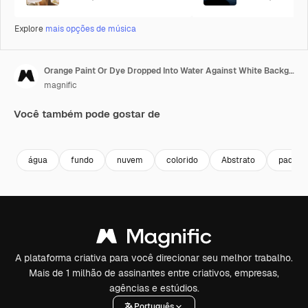
Explore
mais opções de música
Orange Paint Or Dye Dropped Into Water Against White Background To Create Swirling Colourful Smoke Background 9
magnific
Você também pode gostar de
Premium
Premium
água
fundo
nuvem
colorido
Abstrato
padrão
A plataforma criativa para você direcionar seu melhor trabalho.
Mais de 1 milhão de assinantes entre criativos, empresas,
agências e estúdios.
Português