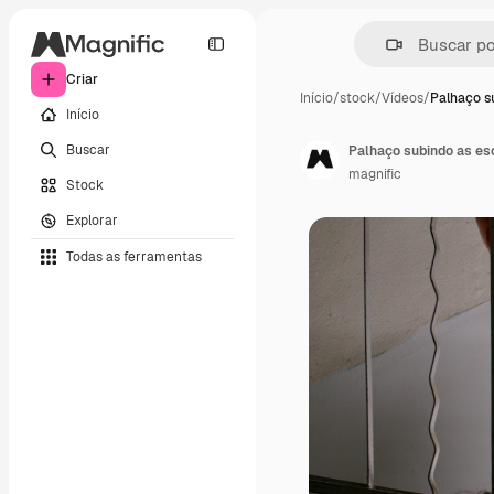
Criar
Início
/
stock
/
Vídeos
/
Palhaço s
Início
Buscar
Palhaço subindo as es
magnific
Stock
Explorar
Todas as ferramentas