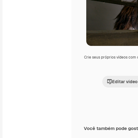
Crie seus próprios vídeos com
Editar vídeo
Você também pode gost
Premium
Premium