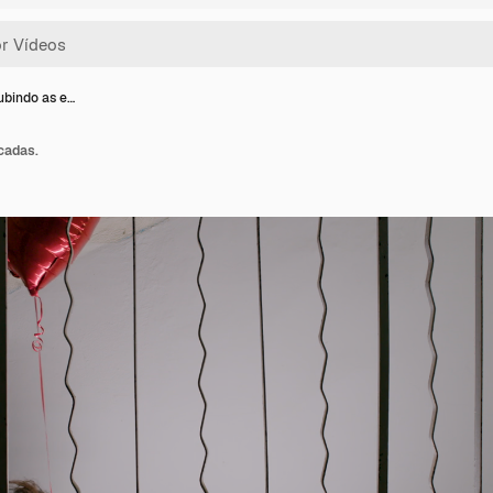
ubindo as e…
cadas.