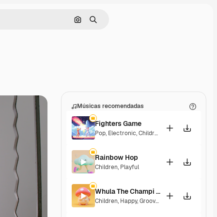
Pesquisar por imagem
Buscar
Músicas recomendadas
Fighters Game
Pop
,
Electronic
,
Children
,
Synthwave
,
Epic
,
En
Rainbow Hop
Children
,
Playful
Whula The Champi Dog
Children
,
Happy
,
Groovy
,
Energetic
,
Playful