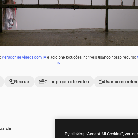
 o
gerador de vídeos com IA
e adicione locuções incríveis usando nosso recurso
IA
Recriar
Criar projeto de vídeo
Usar como refer
ar de
Premium
Premium
Gerado por IA
By clicking “Accept All Cookies”, you ag