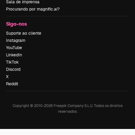
Sala de imprensa
Procurando por magnific.ai?
Siga-nos
Suporte ao cliente
Instagram
YouTube
LinkedIn
TikTok
Discord
X
Reddit
Copyright © 2010-
2026
Freepik Company S.L.U.
Todos os direitos
reservados
.