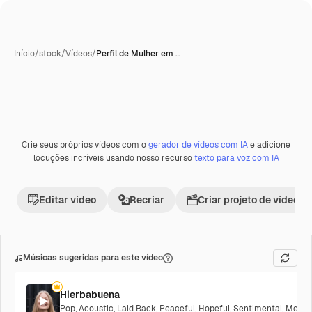
Início
/
stock
/
Vídeos
/
Perfil de Mulher em …
Crie seus próprios vídeos com o
gerador de vídeos com IA
e adicione
locuções incríveis usando nosso recurso
texto para voz com IA
Editar vídeo
Recriar
Criar projeto de vídeo
Músicas sugeridas para este vídeo
Hierbabuena
Pop
,
Acoustic
,
Laid Back
,
Peaceful
,
Hopeful
,
Sentimental
,
Melanc