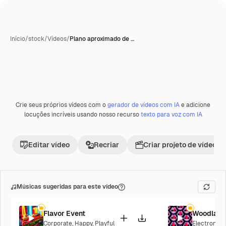
Início
/
stock
/
Vídeos
/
Plano aproximado de …
Crie seus próprios vídeos com o
gerador de vídeos com IA
e adicione
locuções incríveis usando nosso recurso
texto para voz com IA
Editar vídeo
Recriar
Criar projeto de vídeo
Músicas sugeridas para este vídeo
Flavor Event
Woodland
Corporate
,
Happy
,
Playful
Electronic
,