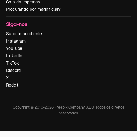
Sala de imprensa
Procurando por magnific.ai?
Siga-nos
Suporte ao cliente
Instagram
YouTube
LinkedIn
TikTok
Discord
X
Reddit
Copyright © 2010-
2026
Freepik Company S.L.U.
Todos os direitos
reservados
.