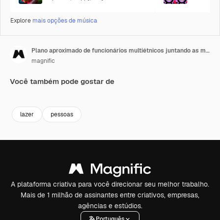
Explore
mais opções de música
Plano aproximado de funcionários multiétnicos juntando as mãos
magnific
Você também pode gostar de
Premium
Premium
lazer
pessoas
A plataforma criativa para você direcionar seu melhor trabalho.
Mais de 1 milhão de assinantes entre criativos, empresas,
agências e estúdios.
Português