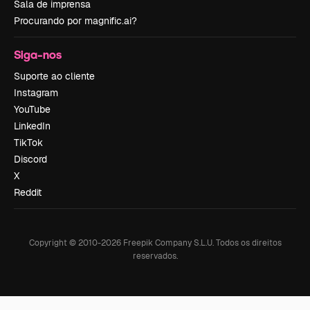
Sala de imprensa
Procurando por magnific.ai?
Siga-nos
Suporte ao cliente
Instagram
YouTube
LinkedIn
TikTok
Discord
X
Reddit
Copyright © 2010-
2026
Freepik Company S.L.U.
Todos os direitos
reservados
.