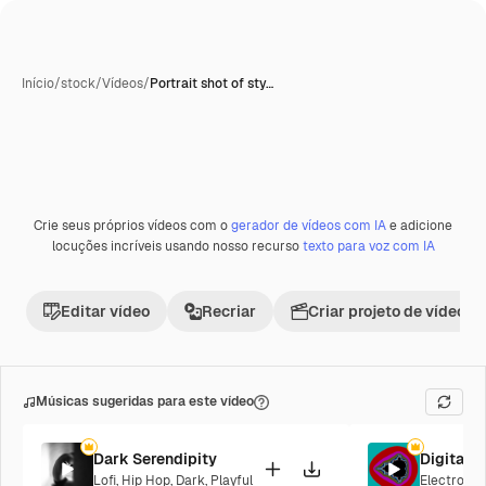
Início
/
stock
/
Vídeos
/
Portrait shot of sty…
Crie seus próprios vídeos com o
gerador de vídeos com IA
e adicione
locuções incríveis usando nosso recurso
texto para voz com IA
Editar vídeo
Recriar
Criar projeto de vídeo
Músicas sugeridas para este vídeo
Dark Serendipity
Digital 
Lofi
,
Hip Hop
,
Dark
,
Playful
Electronic