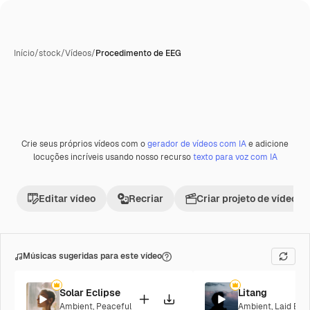
Início
/
stock
/
Vídeos
/
Procedimento de EEG
Crie seus próprios vídeos com o
gerador de vídeos com IA
e adicione
locuções incríveis usando nosso recurso
texto para voz com IA
Editar vídeo
Recriar
Criar projeto de vídeo
Músicas sugeridas para este vídeo
Solar Eclipse
Litang
Ambient
,
Peaceful
Ambient
,
Laid Bac