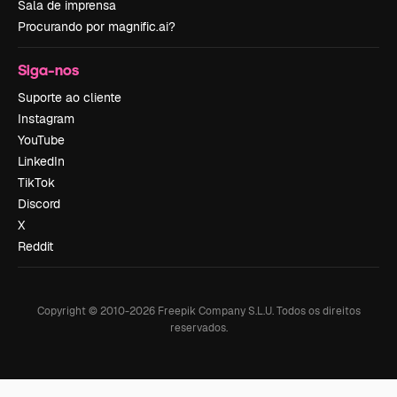
Sala de imprensa
Procurando por magnific.ai?
Siga-nos
Suporte ao cliente
Instagram
YouTube
LinkedIn
TikTok
Discord
X
Reddit
Copyright © 2010-
2026
Freepik Company S.L.U.
Todos os direitos
reservados
.