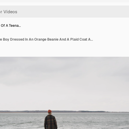
 Of A Teena…
Rear View Of A Teenage Boy Dressed In An Orange Beanie And A Plaid Coat Approaching The Seashore