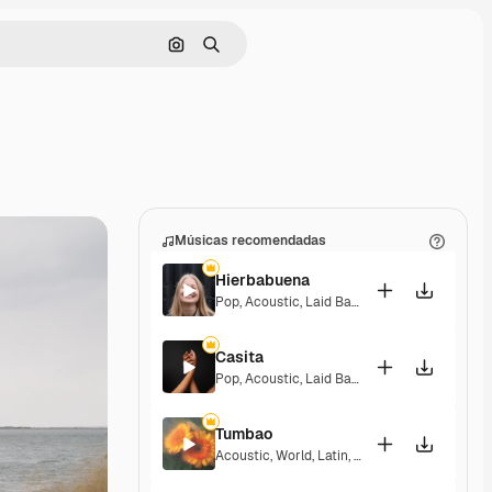
Pesquisar por imagem
Buscar
Músicas recomendadas
Hierbabuena
Pop
,
Acoustic
,
Laid Back
,
Peaceful
,
Hopeful
,
Casita
Pop
,
Acoustic
,
Laid Back
,
Peaceful
,
Hopeful
,
Tumbao
Acoustic
,
World
,
Latin
,
Laid Back
,
Sentimenta