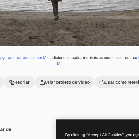
 o
gerador de vídeos com IA
e adicione locuções incríveis usando nosso recurso
IA
Recriar
Criar projeto de vídeo
Usar como refer
ar de
Premium
Premium
By clicking “Accept All Cookies”, you ag