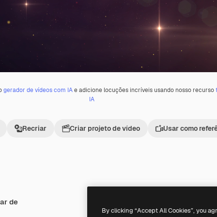
 o
gerador de vídeos com IA
e adicione locuções incríveis usando nosso recurso
IA
Recriar
Criar projeto de vídeo
Usar como refer
ar de
Premium
Premium
By clicking “Accept All Cookies”, you ag