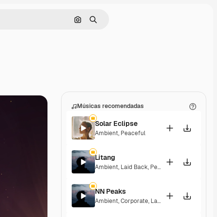
Pesquisar por imagem
Buscar
Músicas recomendadas
Solar Eclipse
Ambient
,
Peaceful
Litang
Ambient
,
Laid Back
,
Peaceful
,
Hopeful
NN Peaks
Ambient
,
Corporate
,
Laid Back
,
Peaceful
,
Hop