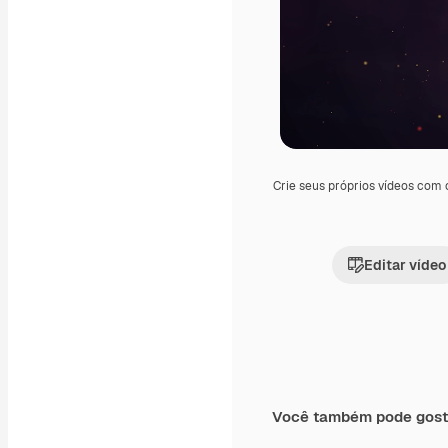
Crie seus próprios vídeos com
Editar vídeo
Você também pode gost
Premium
Premium