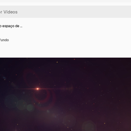
 espaço de …
fundo