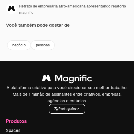
Retrato de empresária afro-americana apresentando relatório
magnific
Você também pode gostar de
Premium
Premium
Premium
Premium
negócio
pessoas
A plataforma criativa para você direcionar seu melhor trabalho.
Mais de 1 milhão de assinantes entre criativos, empresas,
agências e estúdios.
Português
Produtos
Spaces