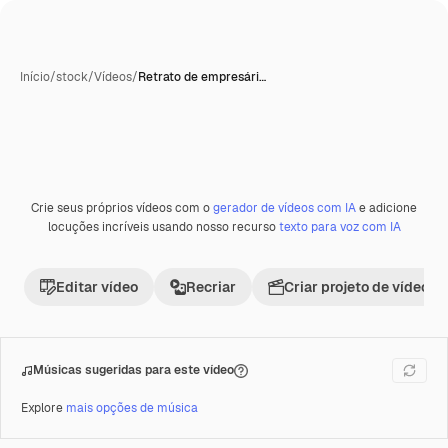
Início
/
stock
/
Vídeos
/
Retrato de empresári…
Crie seus próprios vídeos com o
gerador de vídeos com IA
e adicione
locuções incríveis usando nosso recurso
texto para voz com IA
Editar vídeo
Recriar
Criar projeto de vídeo
Músicas sugeridas para este vídeo
Explore
mais opções de música