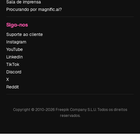
Sala de imprensa
Procurando por magnific.ai?
Siga-nos
Suporte ao cliente
Instagram
YouTube
LinkedIn
TikTok
Discord
X
Reddit
Copyright © 2010-
2026
Freepik Company S.L.U.
Todos os direitos
reservados
.