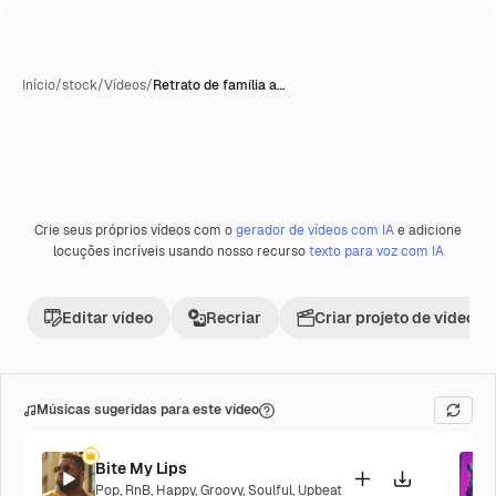
Início
/
stock
/
Vídeos
/
Retrato de família a…
Crie seus próprios vídeos com o
gerador de vídeos com IA
e adicione
locuções incríveis usando nosso recurso
texto para voz com IA
Editar vídeo
Recriar
Criar projeto de vídeo
Músicas sugeridas para este vídeo
Bite My Lips
Pop
,
RnB
,
Happy
,
Groovy
,
Soulful
,
Upbeat