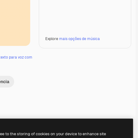
Explore
mais opções de música
texto para voz com
ência
Premium
Premium
ree to the storing of cookies on your device to enhance site