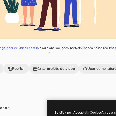
 o
gerador de vídeos com IA
e adicione locuções incríveis usando nosso recurso
IA
Recriar
Criar projeto de vídeo
Usar como refer
ar de
By clicking “Accept All Cookies”, you ag