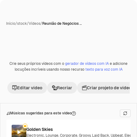
Início
/
stock
/
Vídeos
/
Reunião de Negócios …
Crie seus próprios vídeos com o
gerador de vídeos com IA
e adicione
locuções incríveis usando nosso recurso
texto para voz com IA
Editar vídeo
Recriar
Criar projeto de vídeo
Músicas sugeridas para este vídeo
Golden Skies
Electronic
,
Lounge
,
Corporate
,
Groovy
,
Laid Back
,
Upbeat
,
Elegan