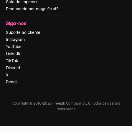
Sala de imprensa
Procurando por magnific.ai?
Siga-nos
Suporte ao cliente
Instagram
YouTube
LinkedIn
TikTok
Discord
X
Reddit
Copyright © 2010-
2026
Freepik Company S.L.U.
Todos os direitos
reservados
.