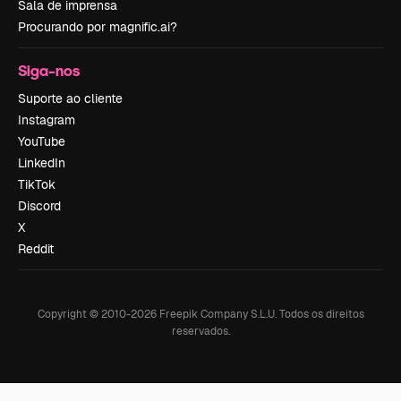
Sala de imprensa
Procurando por magnific.ai?
Siga-nos
Suporte ao cliente
Instagram
YouTube
LinkedIn
TikTok
Discord
X
Reddit
Copyright © 2010-
2026
Freepik Company S.L.U.
Todos os direitos
reservados
.