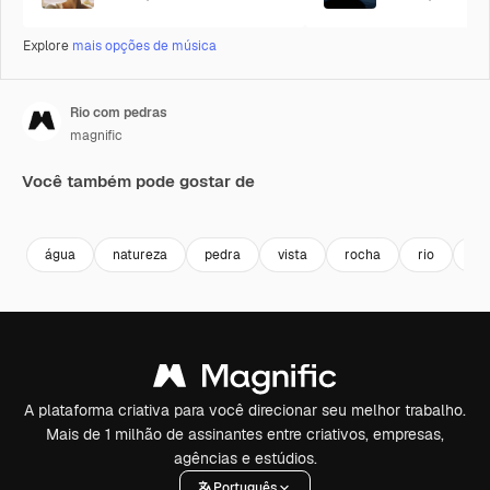
Explore
mais opções de música
Rio com pedras
magnific
Você também pode gostar de
Premium
Premium
água
natureza
pedra
vista
rocha
rio
ao 
A plataforma criativa para você direcionar seu melhor trabalho.
Mais de 1 milhão de assinantes entre criativos, empresas,
agências e estúdios.
Português