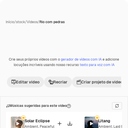
Início
/
stock
/
Vídeos
/
Rio com pedras
Crie seus próprios vídeos com o
gerador de vídeos com IA
e adicione
locuções incríveis usando nosso recurso
texto para voz com IA
Editar vídeo
Recriar
Criar projeto de vídeo
Músicas sugeridas para este vídeo
Solar Eclipse
Litang
Ambient
,
Peaceful
Ambient
,
Laid Bac