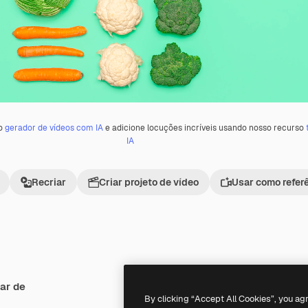
 o
gerador de vídeos com IA
e adicione locuções incríveis usando nosso recurso
IA
Recriar
Criar projeto de vídeo
Usar como refer
ar de
Premium
Premium
By clicking “Accept All Cookies”, you ag