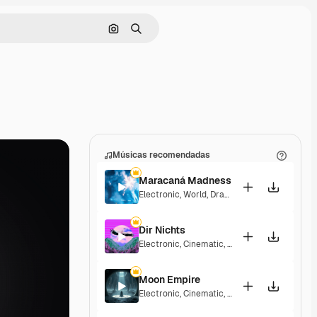
Pesquisar por imagem
Buscar
Músicas recomendadas
Maracaná Madness
Electronic
,
World
,
Dramatic
,
Energetic
,
Exciti
Dir Nichts
Electronic
,
Cinematic
,
Dramatic
,
Energetic
Moon Empire
Electronic
,
Cinematic
,
Dramatic
,
Dark
,
Tensio