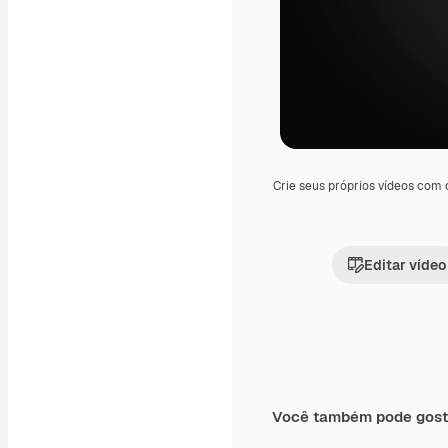
Crie seus próprios vídeos com
Editar vídeo
Você também pode gost
Premium
Premium