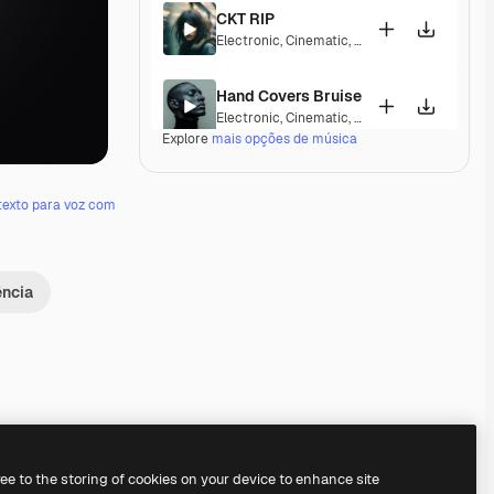
CKT RIP
Electronic
,
Cinematic
,
Epic
,
Dramatic
,
Energe
Hand Covers Bruise
Electronic
,
Cinematic
,
Synthwave
,
Dramatic
,
Explore
mais opções de música
In Motion
Electronic
,
Cinematic
,
Dramatic
texto para voz com
Paradise Circus
Electronic
,
Cinematic
,
Epic
,
Dramatic
,
Energe
ência
Tears In The Rain
Electronic
,
Cinematic
,
Epic
,
Dramatic
,
Sad
Contesto
Electronic
,
Cinematic
,
Dramatic
,
Tension
Premium
Premium
Premium
Premium
ree to the storing of cookies on your device to enhance site