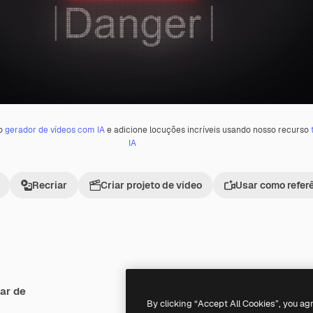
 o
gerador de vídeos com IA
e adicione locuções incríveis usando nosso recurso
IA
Recriar
Criar projeto de vídeo
Usar como refer
ar de
Premium
Premium
By clicking “Accept All Cookies”, you ag