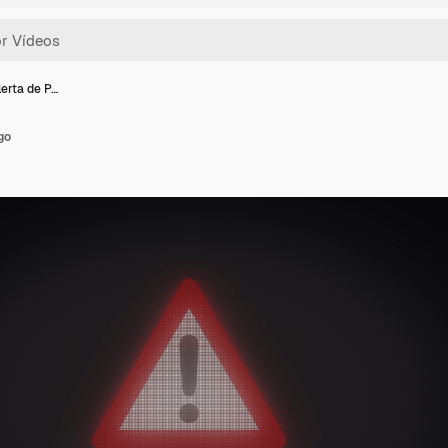
lerta de P…
go