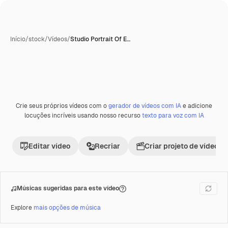
Início
/
stock
/
Vídeos
/
Studio Portrait Of E…
Crie seus próprios vídeos com o
gerador de vídeos com IA
e adicione
locuções incríveis usando nosso recurso
texto para voz com IA
Editar vídeo
Recriar
Criar projeto de vídeo
Músicas sugeridas para este vídeo
Explore
mais opções de música