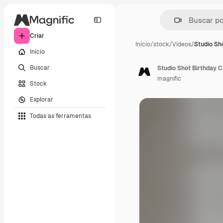
Criar
Início
/
stock
/
Vídeos
/
Studio Sh
Início
Buscar
magnific
Stock
Explorar
Todas as ferramentas