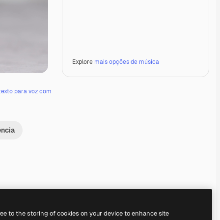
Explore
mais opções de música
texto para voz com
ência
Premium
Premium
Premium
Premium
ree to the storing of cookies on your device to enhance site