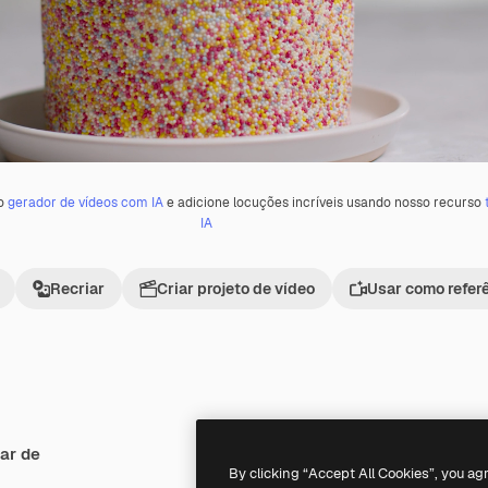
 o
gerador de vídeos com IA
e adicione locuções incríveis usando nosso recurso
IA
Recriar
Criar projeto de vídeo
Usar como refer
ar de
Premium
Premium
By clicking “Accept All Cookies”, you ag