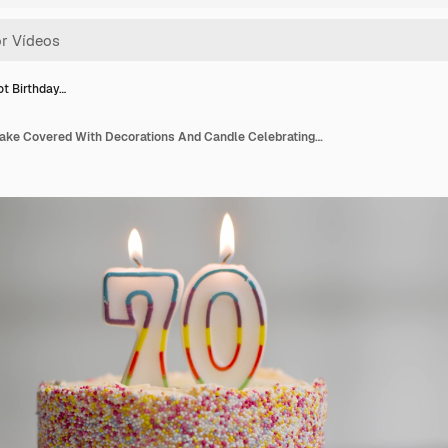
ot Birthday…
Studio Shot Birthday Cake Covered With Decorations And Candle Celebrating Seventieth Birthday Being Blown Out