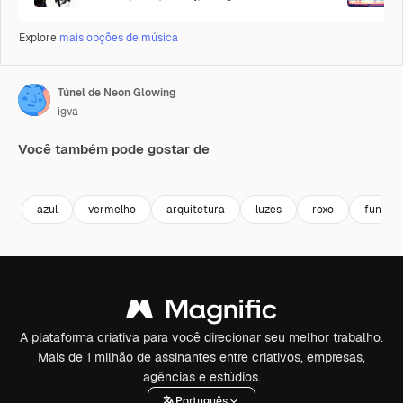
Explore
mais opções de música
Túnel de Neon Glowing
igva
Você também pode gostar de
Premium
Premium
azul
vermelho
arquitetura
luzes
roxo
fundo
A plataforma criativa para você direcionar seu melhor trabalho.
Mais de 1 milhão de assinantes entre criativos, empresas,
agências e estúdios.
Português