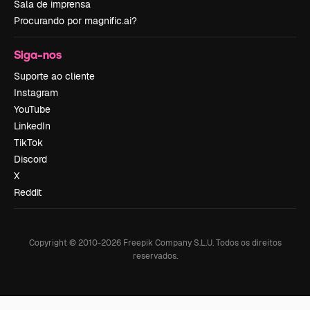
Sala de imprensa
Procurando por magnific.ai?
Siga-nos
Suporte ao cliente
Instagram
YouTube
LinkedIn
TikTok
Discord
X
Reddit
Copyright © 2010-
2026
Freepik Company S.L.U.
Todos os direitos
reservados
.