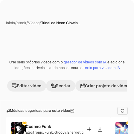
Início
/
stock
/
Vídeos
/
Túnel de Neon Glowin…
Crie seus próprios vídeos com o
gerador de vídeos com IA
e adicione
locuções incríveis usando nosso recurso
texto para voz com IA
Editar vídeo
Recriar
Criar projeto de vídeo
Músicas sugeridas para este vídeo
Cosmic Funk
F
Electronic
,
Funk
,
Groovy
,
Energetic
P