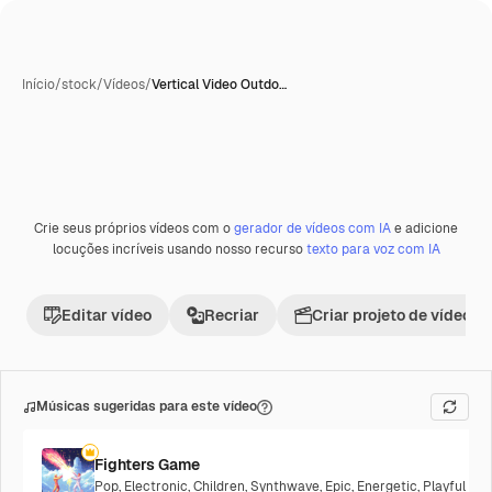
Início
/
stock
/
Vídeos
/
Vertical Video Outdo…
Crie seus próprios vídeos com o
gerador de vídeos com IA
e adicione
locuções incríveis usando nosso recurso
texto para voz com IA
Editar vídeo
Recriar
Criar projeto de vídeo
Músicas sugeridas para este vídeo
Fighters Game
Pop
,
Electronic
,
Children
,
Synthwave
,
Epic
,
Energetic
,
Playful