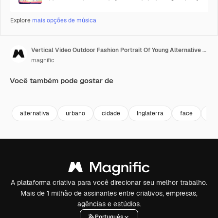
Explore
mais opções de música
Vertical Video Outdoor Fashion Portrait Of Young Alternative Style Woman Leaning In Towards Camera Against Graffitti Covered Walls Of London City Street UK In Real Time 1
magnific
Você também pode gostar de
alternativa
urbano
cidade
Inglaterra
face
ao 
A plataforma criativa para você direcionar seu melhor trabalho.
Mais de 1 milhão de assinantes entre criativos, empresas,
agências e estúdios.
Português