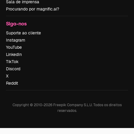
Sala de imprensa
Procurando por magnific.ai?
Siga-nos
Suporte ao cliente
Instagram
YouTube
LinkedIn
TikTok
Discord
X
Reddit
Copyright © 2010-
2026
Freepik Company S.L.U.
Todos os direitos
reservados
.