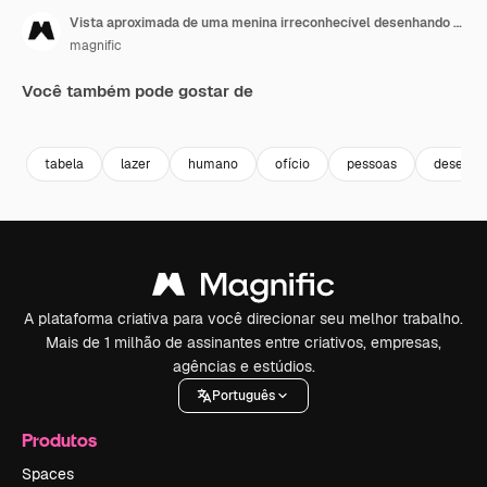
Vista aproximada de uma menina irreconhecível desenhando em um papel, sentada em uma mesa em uma oficina de artesanato.
magnific
Você também pode gostar de
Premium
Premium
tabela
lazer
humano
ofício
pessoas
desenho
A plataforma criativa para você direcionar seu melhor trabalho.
Mais de 1 milhão de assinantes entre criativos, empresas,
agências e estúdios.
Português
Produtos
Spaces