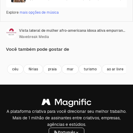
Explore
mais opções de música
Vista lateral de mulher afro-americana idosa ativa empurrando um homem deficiente em cadeira de rodas no calçadão 4k
Wavebreak Media
Você também pode gostar de
Premium
Premium
Premium
Premium
céu
férias
praia
mar
turismo
ao ar livre
A plataforma criativa para você direcionar seu melhor trabalho.
Mais de 1 milhão de assinantes entre criativos, empresas,
agências e estúdios.
Português