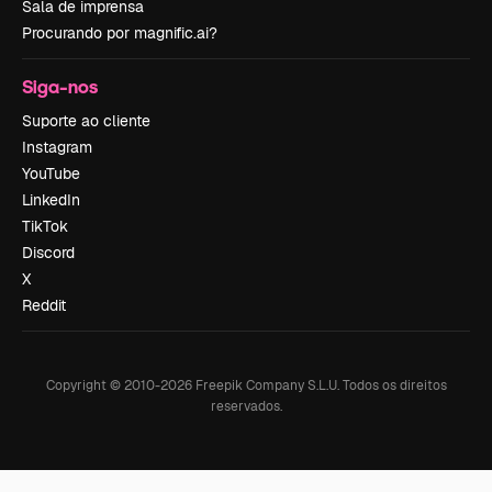
Sala de imprensa
Procurando por magnific.ai?
Siga-nos
Suporte ao cliente
Instagram
YouTube
LinkedIn
TikTok
Discord
X
Reddit
Copyright © 2010-
2026
Freepik Company S.L.U.
Todos os direitos
reservados
.