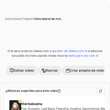
Início
/
stock
/
Vídeos
/
Vista lateral de mul…
Crie seus próprios vídeos com o
gerador de vídeos com IA
e adicione
locuções incríveis usando nosso recurso
texto para voz com IA
Editar vídeo
Recriar
Criar projeto de vídeo
Músicas sugeridas para este vídeo
Hierbabuena
Pop
,
Acoustic
,
Laid Back
,
Peaceful
,
Hopeful
,
Sentimental
,
Melanc