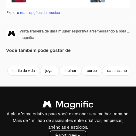
Explore
mais opções de música
Vista traseira de uma mulher esportiva arremessando a bola e marcando cesta em quadra de basquete ao ar livre
magnific
Você também pode gostar de
estilo de vida
jogar
mulher
corpo
caucasiano
A plataforma criativa para você direcionar seu melhor trabalho.
Mais de 1 milhão de assinantes entre criativos, empresas,
agências e estúdios.
Português