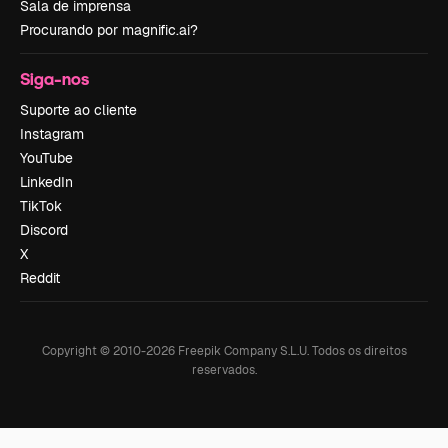
Sala de imprensa
Procurando por magnific.ai?
Siga-nos
Suporte ao cliente
Instagram
YouTube
LinkedIn
TikTok
Discord
X
Reddit
Copyright © 2010-
2026
Freepik Company S.L.U.
Todos os direitos
reservados
.