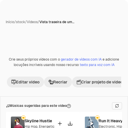
Início
/
stock
/
Vídeos
/
Vista traseira de um…
Crie seus próprios vídeos com o
gerador de vídeos com IA
e adicione
locuções incríveis usando nosso recurso
texto para voz com IA
Editar vídeo
Recriar
Criar projeto de vídeo
Músicas sugeridas para este vídeo
Skyline Hustle
Run It Heavy
Hip Hop
,
Energetic
Electronic
,
Hip Ho